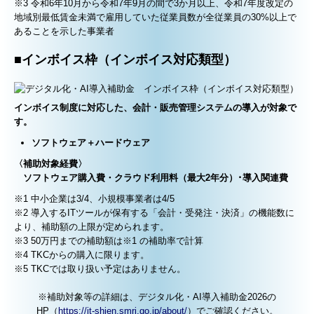
※3 令和6年10月から令和7年9月の間で3か月以上、令和7年度改定の
地域別最低賃金未満で雇用していた従業員数が全従業員の30%以上で
あることを示した事業者
■
インボイス枠（インボイス対応類型）
インボイス制度に対応した、会計・販売管理システムの導入が対象で
す。
ソフトウェア＋ハードウェア
〈補助対象経費〉
ソフトウェア購入費・クラウド利用料（最大2年分）･導入関連費
※1 中小企業は3/4、小規模事業者は4/5
※2 導入するITツールが保有する「会計・受発注・決済」の機能数に
より、補助額の上限が定められます。
※3 50万円までの補助額は※1 の補助率で計算
※4 TKCからの購入に限ります。
※5 TKCでは取り扱い予定はありません。
※補助対象等の詳細は、デジタル化・AI導入補助金2026の
HP（
https://it-shien.smrj.go.jp/about/
）でご確認ください。