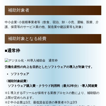
経営改善計画の策定支援
補助対象者
補助金・助成金・融資情報
関与先向け融資商品ご紹介
中小企業･小規模事業者等（飲食、宿泊、卸・小売、運輸、医療、介
護、保育等のサービス業の他、製造業や建設業等も対象）
セミナー案内
関連リンク
補助対象となる経費
リンク集
■
通常枠
経営改善オンデマンド講座
デジタル化・AI導入補助金
労働生産性の向上を目的としたソフトウェアの導入が対象です。
個人情報保護方針
ソフトウェア
〈補助対象経費〉
ソフトウェア購入費・クラウド利用料（最大2年分）･導入関連費
※1 導入するITツールが保有する業務プロセスの数により、補助額の
上限が定められます。
※2 中小企業は1/2、最低賃金近傍の事業者※3 は2/3