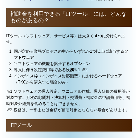
補助金を利用できる「ITツール」には、どんな
ものがあるの？
ITツール（ソフトウェア、サービス等）は大きく
４つ
に分けられま
す。
国が定める業務プロセスの中からいずれか1つ以上に該当する
ソ
フトウェア
ソフトウェアの機能を拡張する
オプション
導入に伴う設定費用等である
役務
※1 ※2
インボイス枠（インボイス対応類型）における
ハードウェア
（TKCから購入する場合のみ）
※1 ソフトウェアの導入設定、マニュアル作成、導入研修の費用等が
対象です。月次の顧問料・決算料・交通費・補助金の申請費用等、補
助対象外経費を含めることはできません。
※2 役務は、一部または全額が補助対象とならない場合があります。
ITツール