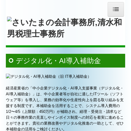
トップページ
お問合せ
事務所紹介
経営理念
デジタル化・AI導入補助金
交通案内
FX4クラウド
FXクラウドシリーズ
経済産業省の「中小企業デジタル化・AI導入支援事業（デジタル化・
TKCシステムQ&A
AI導入補助金）」は、中小企業者等が自社に適したITツール（ソフト
ウェア等）を導入し、業務の効率化や生産性向上を図る取り組みを支
証憑保存機能
援する制度です。本補助金を活用することで、システム導入費用の
1/2〜4/5（上限額：450万円）が補助され、経理・受発注・請求など
経営者お役立ち情報
日々の事務作業の見直しやインボイス制度への対応を着実に進めるこ
とができます。貴社の業務改善やデジタル化推進の一助として、ぜひ
経営革新等支援機関とは
本補助金の活用をご検討ください。